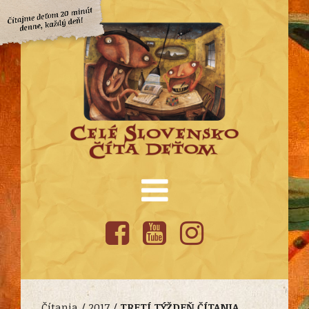
Čítania /
2017
/
TRETÍ TÝŽDEŇ ČÍTANIA