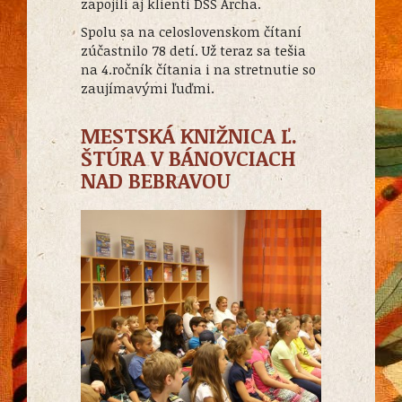
zapojili aj klienti DSS Archa.
Spolu sa na celoslovenskom čítaní
zúčastnilo 78 detí. Už teraz sa tešia
na 4.ročník čítania i na stretnutie so
zaujímavými ľuďmi.
MESTSKÁ KNIŽNICA Ľ.
ŠTÚRA V BÁNOVCIACH
NAD BEBRAVOU