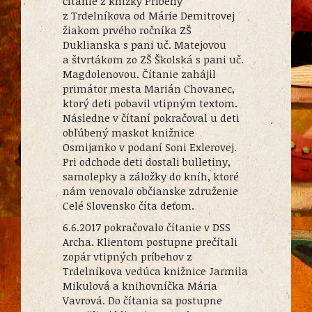
čítanie z knižky Príbehy
z Trdelníkova od Márie Demitrovej
žiakom prvého ročníka ZŠ
Duklianska s pani uč. Matejovou
a štvrtákom zo ZŠ Školská s pani uč.
Magdolenovou. Čítanie zahájil
primátor mesta Marián Chovanec,
ktorý deti pobavil vtipným textom.
Následne v čítaní pokračoval u deti
obľúbený maskot knižnice
Osmijanko v podaní Soni Exlerovej.
Pri odchode deti dostali bulletiny,
samolepky a záložky do kníh, ktoré
nám venovalo občianske združenie
Celé Slovensko číta deťom.
6.6.2017 pokračovalo čítanie v DSS
Archa. Klientom postupne prečítali
zopár vtipných príbehov z
Trdelníkova vedúca knižnice Jarmila
Mikulová a knihovníčka Mária
Vavrová. Do čítania sa postupne