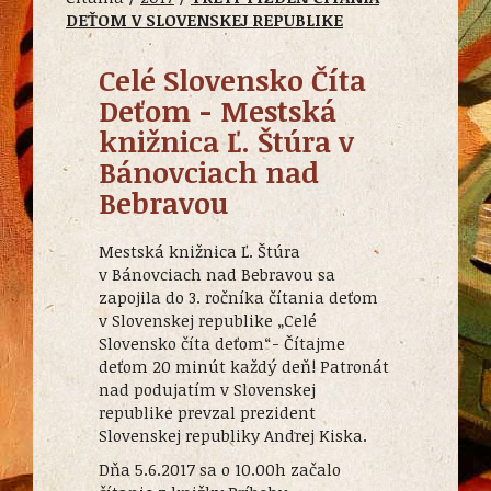
DEŤOM V SLOVENSKEJ REPUBLIKE
Celé Slovensko Číta
Deťom - Mestská
knižnica Ľ. Štúra v
Bánovciach nad
Bebravou
Mestská knižnica Ľ. Štúra
v Bánovciach nad Bebravou sa
zapojila do 3. ročníka čítania deťom
v Slovenskej republike „Celé
Slovensko číta deťom“- Čítajme
deťom 20 minút každý deň! Patronát
nad podujatím v Slovenskej
republike prevzal prezident
Slovenskej republiky Andrej Kiska.
Dňa 5.6.2017 sa o 10.00h začalo