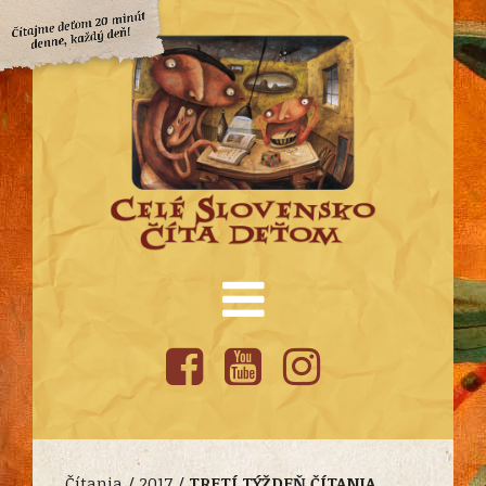
Čítania /
2017
/
TRETÍ TÝŽDEŇ ČÍTANIA