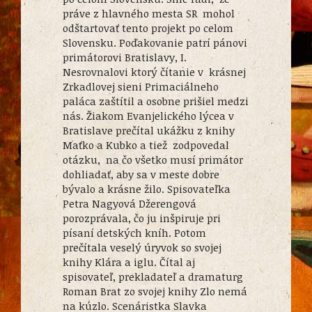
práve z hlavného mesta SR mohol
odštartovať tento projekt po celom
Slovensku. Poďakovanie patrí pánovi
primátorovi Bratislavy, I.
Nesrovnalovi ktorý čítanie v krásnej
Zrkadlovej sieni Primaciálneho
paláca zaštítil a osobne prišiel medzi
nás. Žiakom Evanjelického lýcea v
Bratislave prečítal ukážku z knihy
Maťko a Kubko a tiež zodpovedal
otázku, na čo všetko musí primátor
dohliadať, aby sa v meste dobre
bývalo a krásne žilo. Spisovateľka
Petra Nagyová Džerengová
porozprávala, čo ju inšpiruje pri
písaní detských kníh. Potom
prečítala veselý úryvok so svojej
knihy Klára a iglu. Čítal aj
spisovateľ, prekladateľ a dramaturg
Roman Brat zo svojej knihy Zlo nemá
na kúzlo. Scenáristka Slavka