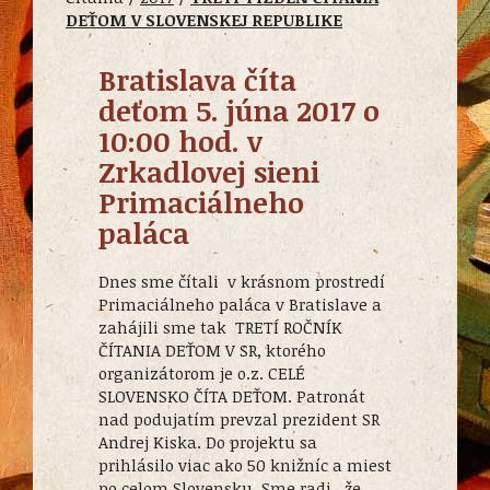
DEŤOM V SLOVENSKEJ REPUBLIKE
Bratislava číta
deťom 5. júna 2017 o
10:00 hod. v
Zrkadlovej sieni
Primaciálneho
paláca
Dnes sme čítali v krásnom prostredí
Primaciálneho paláca v Bratislave a
zahájili sme tak TRETÍ ROČNÍK
ČÍTANIA DEŤOM V SR, ktorého
organizátorom je o.z. CELÉ
SLOVENSKO ČÍTA DEŤOM. Patronát
nad podujatím prevzal prezident SR
Andrej Kiska. Do projektu sa
prihlásilo viac ako 50 knižníc a miest
po celom Slovensku. Sme radi, že