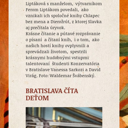
Liptáková s manželom, výtvarníkom
Ferom Liptákom povedali, ako
vznikali ich spoločné knihy Chlapec
bez mena a Dierožrút, z ktorej Slavka
aj prečítala úryvok.
Krásne čítanie a pútavé rozprávanie
o písaní a čítaní kníh, i o tom, ako
našich hostí knihy ovplyvnili a
sprevádzali životom, spestrili
krásnymi hudobnými vstupmi
talentovaní študenti Konzervatória
v Bratislave Vanessa Sarkozi a David
Virág. Foto: Waldemar Švábenský.
BRATISLAVA ČÍTA
DEŤOM