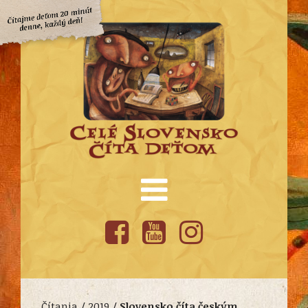
Čítania /
2019
/
Slovensko číta českým