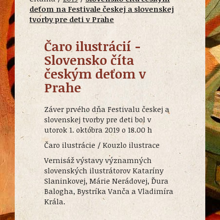
deťom na Festivale českej a slovenskej
tvorby pre deti v Prahe
Čaro ilustrácií -
Slovensko číta
českým deťom v
Prahe
Záver prvého dňa Festivalu českej a
slovenskej tvorby pre deti bol v
utorok 1. októbra 2019 o 18.00 h
Čaro ilustrácie / Kouzlo ilustrace
Vernisáž výstavy významných
slovenských ilustrátorov Kataríny
Slaninkovej, Márie Nerádovej, Ďura
Balogha, Bystríka Vanča a Vladimíra
Krála.