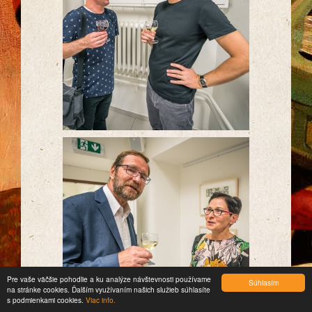
Pre vaše väčšie pohodlie a ku analýze návštevnosti používame
Súhlasím
na stránke cookies. Ďalším využívaním našich služieb súhlasíte
s podmienkami cookies.
Viac info.