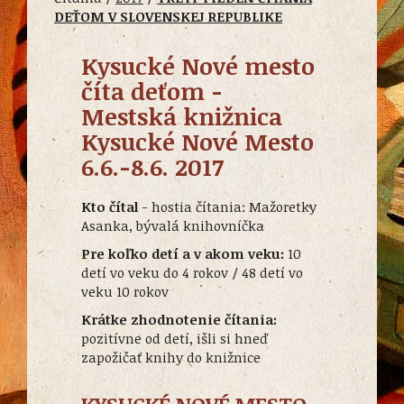
DEŤOM V SLOVENSKEJ REPUBLIKE
Kysucké Nové mesto
číta deťom -
Mestská knižnica
Kysucké Nové Mesto
6.6.-8.6. 2017
Kto čítal
- hostia čítania: Mažoretky
Asanka, bývalá knihovníčka
Pre koľko detí a v akom veku:
10
detí vo veku do 4 rokov / 48 detí vo
veku 10 rokov
Krátke zhodnotenie čítania:
pozitívne od detí, išli si hneď
zapožičať knihy do knižnice