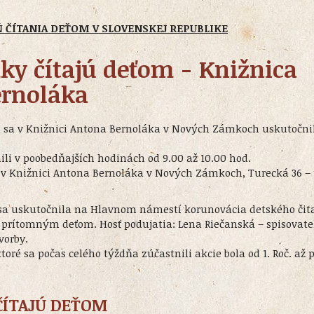
Ň ČÍTANIA DEŤOM V SLOVENSKEJ REPUBLIKE
y čítajú deťom - Knižnica
ernoláka
a sa v Knižnici Antona Bernoláka v Nových Zámkoch uskutočni
ili v poobedňajších hodinách od 9.00 až 10.00 hod.
i v Knižnici Antona Bernoláka v Nových Zámkoch, Turecká 36 –
 sa uskutočnila na Hlavnom námestí korunovácia detského čita
i prítomným deťom. Hosť podujatia: Lena Riečanská – spisovate
tvorby.
toré sa počas celého týždňa zúčastnili akcie bola od 1. Roč. až p
ČÍTAJÚ DEŤOM