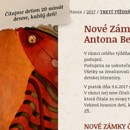
Čítania /
2017
/
TRETÍ TÝŽDE
Nové Zámk
Antona B
V rámci celého týždň
podujatí.
Podujatia sa uskutočn
Všetky sa zrealizoval
detskej literatúry.
V piatok dňa 9.6.2017
V rámci nej sme čítal
ktorá čítala zo svojej 
Veková hranica detí, k
ZŠ.
NOVÉ ZÁMKY 