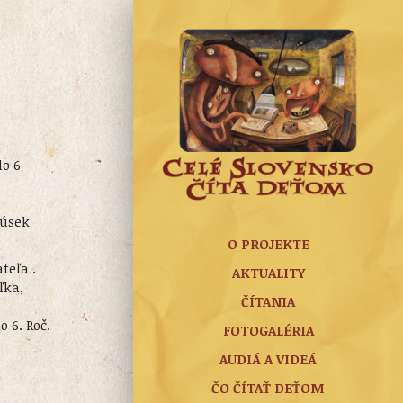
lo 6
 úsek
O PROJEKTE
teľa .
AKTUALITY
ľka,
ČÍTANIA
o 6. Roč.
FOTOGALÉRIA
AUDIÁ A VIDEÁ
ČO ČÍTAŤ DEŤOM