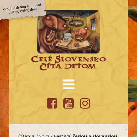
Čítania /
2022
/
Festival českej a slovenskej