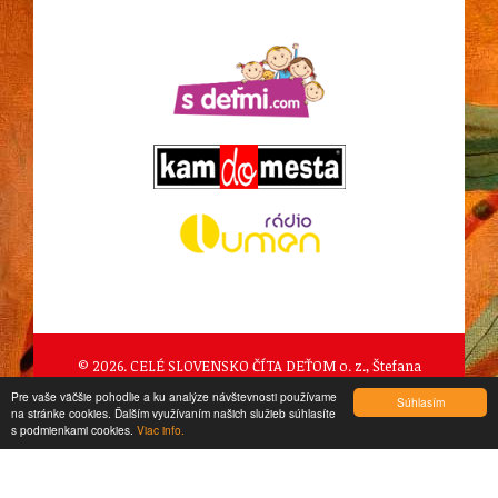
© 2026. CELÉ SLOVENSKO ČÍTA DEŤOM o. z., Štefana
Pilárika 989/2, Očová
Pre vaše väčšie pohodlie a ku analýze návštevnosti používame
Súhlasím
na stránke cookies. Ďalším využívaním našich služieb súhlasíte
created by
CTS Europe s.r.o.
s podmienkami cookies.
Viac info.