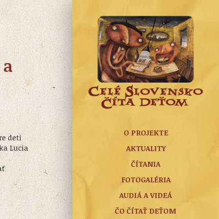
 a
O PROJEKTE
re deti
tka Lucia
AKTUALITY
ČÍTANIA
ať
FOTOGALÉRIA
AUDIÁ A VIDEÁ
ČO ČÍTAŤ DEŤOM