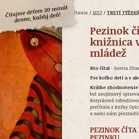
Čítania /
2017
/
TRETÍ TÝŽDE
Pezinok č
knižnica v
mládež
Kto čítal
- hostia číta
Pre koľko detí a v a
Krátke zhodnotenie 
bol zaujímavý spisovat
Korytárová vzbudzoval
prečítala z knihy Opic
a sami nám prezradili
PEZINOK ČÍTA
PEZINKU