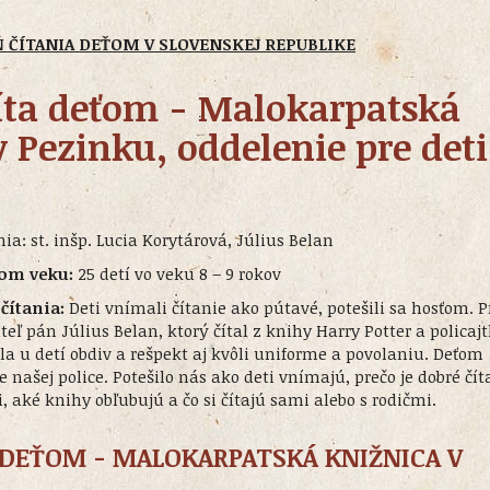
Ň ČÍTANIA DEŤOM V SLOVENSKEJ REPUBLIKE
íta deťom - Malokarpatská
 Pezinku, oddelenie pre deti
nia: st. inšp. Lucia Korytárová, Július Belan
kom veku:
25 detí vo veku 8 – 9 rokov
čítania:
Deti vnímali čítanie ako pútavé, potešili sa hosťom. P
eľ pán Július Belan, ktorý čítal z knihy Harry Potter a policaj
a u detí obdiv a rešpekt aj kvôli uniforme a povolaniu. Deťom
e našej police. Potešilo nás ako deti vnímajú, prečo je dobré čít
, aké knihy obľubujú a čo si čítajú sami alebo s rodičmi.
 DEŤOM - MALOKARPATSKÁ KNIŽNICA V