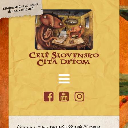
Čítania /
2016
/
DRUHÝ TÝŽDEŇ ČÍTANIA