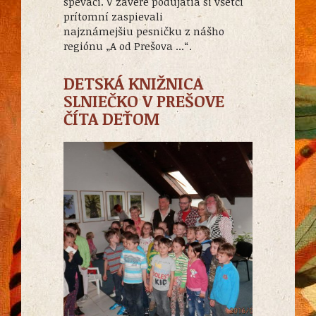
speváci. V závere podujatia si všetci
prítomní zaspievali
najznámejšiu pesničku z nášho
regiónu „A od Prešova ...“.
DETSKÁ KNIŽNICA
SLNIEČKO V PREŠOVE
ČÍTA DEŤOM