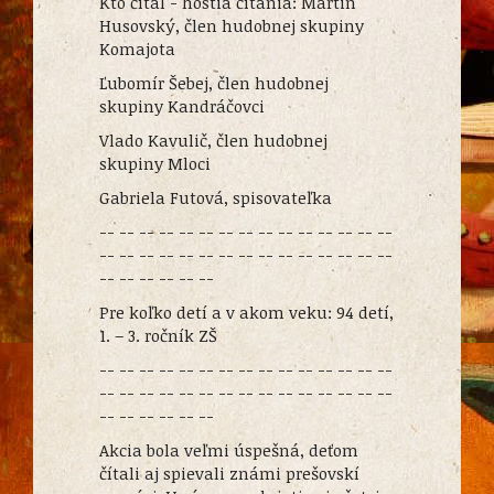
Kto čítal - hostia čítania: Martin
Husovský, člen hudobnej skupiny
Komajota
Ľubomír Šebej, člen hudobnej
skupiny Kandráčovci
Vlado Kavulič, člen hudobnej
skupiny Mloci
Gabriela Futová, spisovateľka
-- -- -- -- -- -- -- -- -- -- -- -- -- -- --
-- -- -- -- -- -- -- -- -- -- -- -- -- -- --
-- -- -- -- -- --
Pre koľko detí a v akom veku: 94 detí,
1. – 3. ročník ZŠ
-- -- -- -- -- -- -- -- -- -- -- -- -- -- --
-- -- -- -- -- -- -- -- -- -- -- -- -- -- --
-- -- -- -- -- --
Akcia bola veľmi úspešná, deťom
čítali aj spievali známi prešovskí