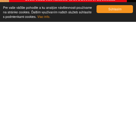
Pilárika 989/2, Očová
Pre vaše väčšie pohodlie a ku analýze návštevnosti používame
Súhlasím
na stránke cookies. Ďalším využívaním našich služieb súhlasíte
created by
CTS Europe s.r.o.
s podmienkami cookies.
Viac info.