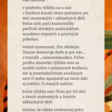
V priebehu týždňa sa u nás
v knižnici konali rôzne podujatia pre
deti materských i základných škôl.
Počas nich pani knihovníčky
prečítali detským poslucháčom
množstvo vtipných a poučných
príbehov.
Vedieť vymenovať, čím všetkým
čítanie obohacuje dieťa je pre nás ,,
v brandži „ samozrejmosťou. Počas
prvého júnového týždňa sme sa
snažili nielen v priestoroch knižnice,
ale aj prostredníctvom sociálnych
sietí či webu upozorniť na tento fakt
aj rodičov, či starých rodičov.
Počas týždňa sme čítali pre 153 detí
z dvoch materských a ôsmich
základných škôl.
Veríme, že vďaka svedomitej práci