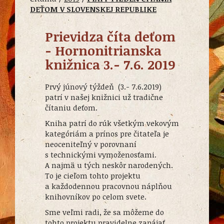
DEŤOM V SLOVENSKEJ REPUBLIKE
Prievidza číta deťom
- Hornonitrianska
knižnica 3.- 7.6. 2019
Prvý júnový týždeň (3.- 7.6.2019)
patrí v našej knižnici už tradične
čítaniu deťom.
Kniha patrí do rúk všetkým vekovým
kategóriám a prínos pre čitateľa je
neoceniteľný v porovnaní
s technickými vymoženosťami.
A najmä u tých neskôr narodených.
To je cieľom tohto projektu
a každodennou pracovnou náplňou
knihovníkov po celom svete.
Sme veľmi radi, že sa môžeme do
tohto projektu pravidelne zapájať.