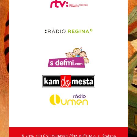
© 2026. CELÉ SLOVENSKO ČÍTA DEŤOM o. z., Štefana