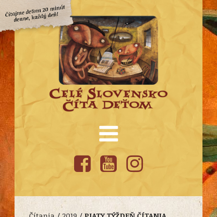
Čítania /
2019
/
PIATY TÝŽDEŇ ČÍTANIA