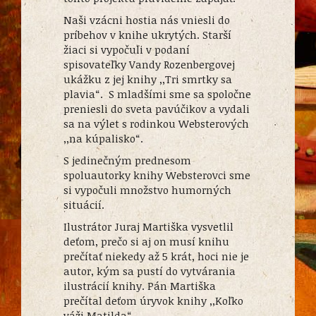
Naši vzácni hostia nás vniesli do
príbehov v knihe ukrytých. Starší
žiaci si vypočuli v podaní
spisovateľky Vandy Rozenbergovej
ukážku z jej knihy ,,Tri smrtky sa
plavia“. S mladšími sme sa spoločne
preniesli do sveta pavúčikov a vydali
sa na výlet s rodinkou Websterových
,,na kúpalisko“.
S jedinečným prednesom
spoluautorky knihy Websterovci sme
si vypočuli množstvo humorných
situácií.
Ilustrátor Juraj Martiška vysvetlil
deťom, prečo si aj on musí knihu
prečítať niekedy až 5 krát, hoci nie je
autor, kým sa pustí do vytvárania
ilustrácií knihy. Pán Martiška
prečítal deťom úryvok knihy ,,Koľko
váži Matilda“.