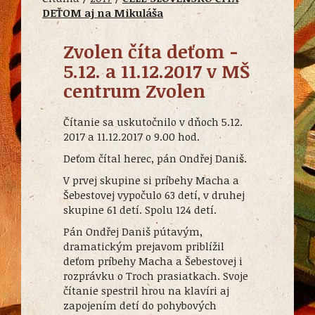
DEŤOM aj na Mikuláša
Zvolen číta deťom -
5.12. a 11.12.2017 v MŠ
centrum Zvolen
Čítanie sa uskutočnilo v dňoch 5.12.
2017 a 11.12.2017 o 9.00 hod.
Deťom čítal herec, pán Ondřej Daniš.
V prvej skupine si príbehy Macha a
Šebestovej vypočulo 63 detí, v druhej
skupine 61 detí. Spolu 124 detí.
Pán Ondřej Daniš pútavým,
dramatickým prejavom priblížil
deťom príbehy Macha a Šebestovej i
rozprávku o Troch prasiatkach. Svoje
čítanie spestril hrou na klavíri aj
zapojením detí do pohybových