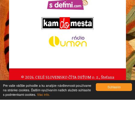
© 2026. CELÉ SLOVENSKO ČÍTA DEŤOM o. z., Štefana
Pilárika 989/2, Očová
Pre vaše väčšie pohodlie a ku analýze návštevnosti používame
Súhlasím
na stránke cookies. Ďalším využívaním našich služieb súhlasíte
created by
CTS Europe s.r.o.
s podmienkami cookies.
Viac info.