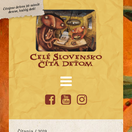
Čítania /
2019