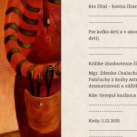
Kto čítal - hostia čí
----------------------
----------------
Pre koľko detí a v ako
deti)
----------------------
----------------
Krátke zhodnotenie čí
Mgr. Zdenka Chalacha
Pančuchy z knihy Astr
dramatizovali a záži
Kde: Verejná knižnica
----------------------
----------------
Kedy: 1.12.2015
----------------------
----------------