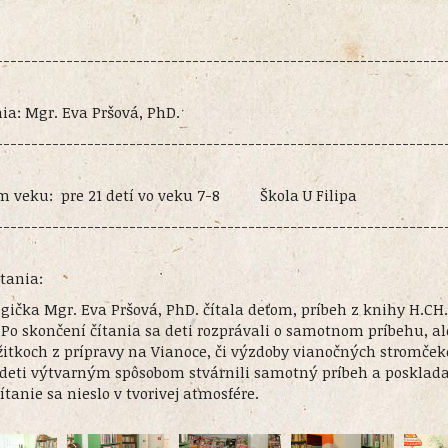
----------------------------------------------------------------
ania: Mgr. Eva Pršová, PhD.
----------------------------------------------------------------
kom veku: pre 21 detí vo veku 7-8 Škola U Filipa
----------------------------------------------------------------
tania:
ička Mgr. Eva Pršová, PhD. čítala deťom, príbeh z knihy H.CH.
Po skončení čítania sa deti rozprávali o samotnom príbehu, ale
žitkoch z prípravy na Vianoce, či výzdoby vianočných stromček
a deti výtvarným spôsobom stvárnili samotný príbeh a posklada
čítanie sa nieslo v tvorivej atmosfére.