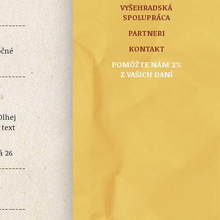
VYŠEHRADSKÁ
SPOLUPRÁCA
--------
PARTNERI
KONTAKT
očné
POMÔŽTE NÁM 2%
Z VAŠICH DANÍ
--------
Dlhej
 text
á 26
--------
--------