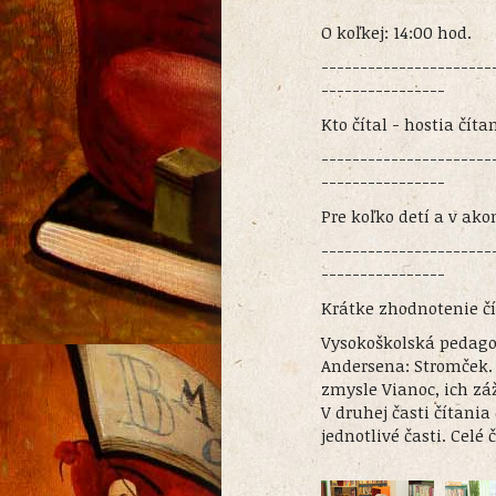
O koľkej: 14:00 hod.
----------------------
----------------
Kto čítal - hostia čít
----------------------
----------------
Pre koľko detí a v a
----------------------
----------------
Krátke zhodnotenie čí
Vysokoškolská pedagog
Andersena: Stromček. 
zmysle Vianoc, ich zá
V druhej časti čítani
jednotlivé časti. Celé 