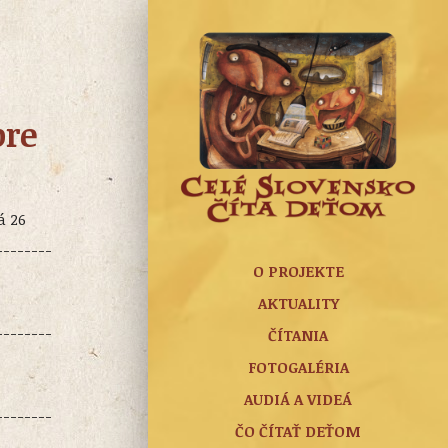
j
pre
.
á 26
--------
O PROJEKTE
AKTUALITY
--------
ČÍTANIA
FOTOGALÉRIA
AUDIÁ A VIDEÁ
--------
ČO ČÍTAŤ DEŤOM