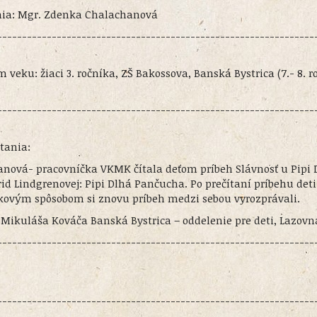
tania: Mgr. Zdenka Chalachanová
----------------------------------------------------------------
m veku: žiaci 3. ročníka, ZŠ Bakossova, Banská Bystrica (7.- 8. r
----------------------------------------------------------------
tania:
nová- pracovníčka VKMK čítala deťom príbeh Slávnosť u Pipi 
id Lindgrenovej: Pipi Dlhá Pančucha. Po prečítaní príbehu deti
tkovým spôsobom si znovu príbeh medzi sebou vyrozprávali.
 Mikuláša Kováča Banská Bystrica – oddelenie pre deti, Lazovn
----------------------------------------------------------------
----------------------------------------------------------------