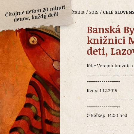
Čítania /
2015
/
CELÉ SLOVEN
Banská By
knižnici 
deti, Lazo
Kde: Verejná knižnica
----------------------
----------------
Kedy: 1.12.2015
----------------------
----------------
O koľkej: 14:00 hod.
----------------------
----------------