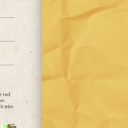
--------
--------
--------
 tiež
ov.
li jeho