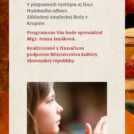
V programoch vystúpia aj žiaci
Hudobného odboru
Základnej umeleckej školy v
Krupine.
Programom Vás bude sprevádzať
Mgr. Ivana Janáková.
Realizované s finnačnou
podporou Ministerstva kultúry
Slovenskej republiky.