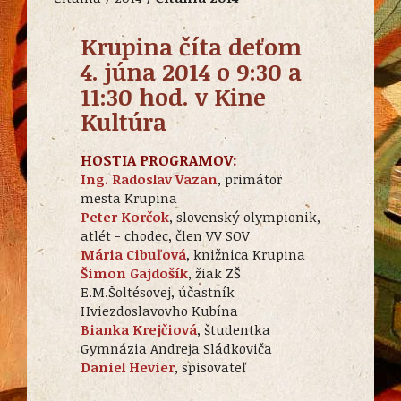
Krupina číta deťom
4. júna 2014 o 9:30 a
11:30 hod. v Kine
Kultúra
HOSTIA PROGRAMOV:
Ing. Radoslav Vazan
, primátor
mesta Krupina
Peter Korčok
, slovenský olympionik,
atlét - chodec, člen VV SOV
Mária Cibuľová
, knižnica Krupina
Šimon Gajdošík
, žiak ZŠ
E.M.Šoltésovej, účastník
Hviezdoslavovho Kubína
Bianka Krejčiová
, študentka
Gymnázia Andreja Sládkoviča
Daniel Hevier
, spisovateľ