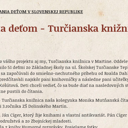
TANIA DEŤOM V SLOVENSKEJ REPUBLIKE
ta deťom - Turčianska knižn
 do vášho projektu aj my, Turčianska knižnica v Martine. Oddele
ilo 51 deťmi zo Základnej školy na ul. Školskej Turčianske Tepl
ka sa započúvali do smiešno-nechutného príbehu od Roalda Dah
 predčítavali najskôr pani knihovníčky a následne pani učiteľk
ošútová. Deti chceli vedieť, čo sa bude diať na nasledovných 
ne pustili do čítania.
- Turčianska knižnica naša kolegynka Monika Mutňanská číta
mi 3.ročníka ZŠ Dolinského Martin.
. Ján Cíger, ktorý žije knihami a vlastní antikvariát. Pán Cíger 
družstvá a zo Zbojníckej mladosti.
la z knihy Humorné rozprávky. Posielame fotky.