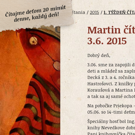
Čítania /
2015
/
1. TÝŽDEŇ ČÍ
Martin čí
3.6. 2015
Dobrý deň,
3.06. sme za zapojili
deti a mládež sa zapln
Decká z 3. a 4. roční
Hastrošovci. Z knižky
Koraušová a Martina K
a tak sa aj samé ochot
Na pobočke Priekopa 
05.06. so 14-timi deť
Špeciálny hosť bol Ing
knihy Nevedkove dobro
Pani knihovníčka číta