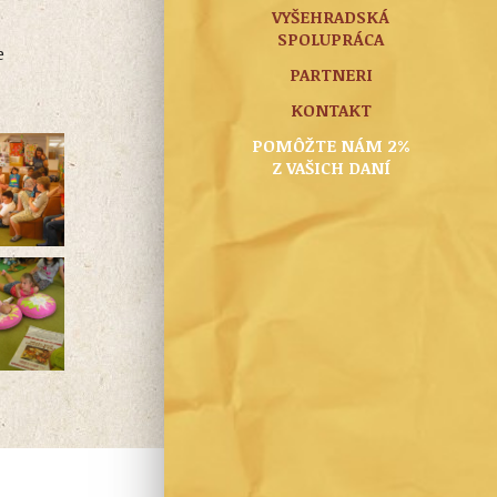
VYŠEHRADSKÁ
SPOLUPRÁCA
e
PARTNERI
KONTAKT
POMÔŽTE NÁM 2%
Z VAŠICH DANÍ