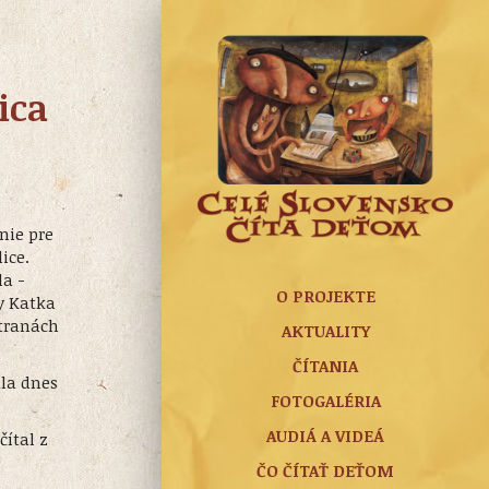
ica
nie pre
ice.
la -
O PROJEKTE
y Katka
stranách
AKTUALITY
ČÍTANIA
la dnes
FOTOGALÉRIA
AUDIÁ A VIDEÁ
čítal z
ČO ČÍTAŤ DEŤOM