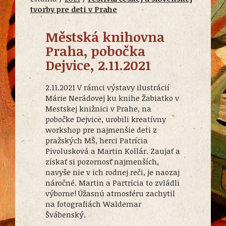
tvorby pre deti v Prahe
Městská knihovna
Praha, pobočka
Dejvice, 2.11.2021
2.11.2021 V rámci výstavy ilustrácií
Márie Nerádovej ku knihe Žabiatko v
Mestskej knižnici v Prahe, na
pobočke Dejvice, urobili kreatívny
workshop pre najmenšie deti z
pražských MŠ, herci Patrícia
Pivolusková a Martin Kollár. Zaujať a
získať si pozornosť najmenších,
navyše nie v ich rodnej reči, je naozaj
náročné. Martin a Partrícia to zvládli
výborne! Úžasnú atmosféru zachytil
na fotografiách Waldemar
Švábenský.