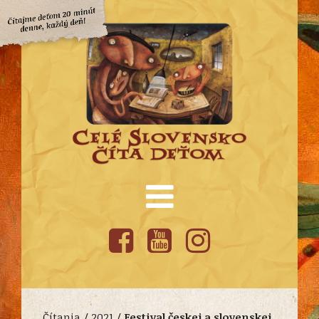
Čítania /
2021
/
Festival českej a slovenskej