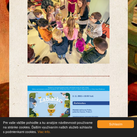
Pre vaše väčšie pohodlie a ku analýze návštevnosti používame
Súhlasím
na stránke cookies. Ďalším využívaním našich služieb súhlasíte
s podmienkami cookies.
Viac info.