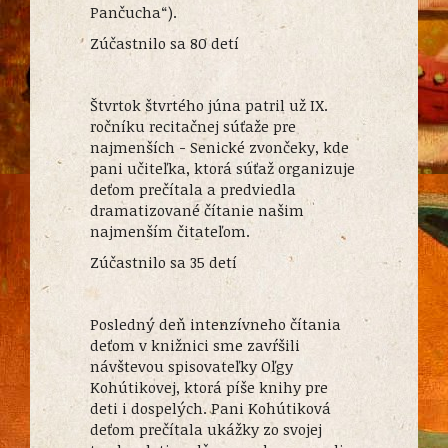
Pančucha“).
Zúčastnilo sa 80 detí
Štvrtok štvrtého júna patril už IX.
ročníku recitačnej súťaže pre
najmenších - Senické zvončeky, kde
pani učiteľka, ktorá súťaž organizuje
deťom prečítala a predviedla
dramatizované čítanie našim
najmenším čitateľom.
Zúčastnilo sa 35 detí
Posledný deň intenzívneho čítania
deťom v knižnici sme zavŕšili
návštevou spisovateľky Oľgy
Kohútikovej, ktorá píše knihy pre
deti i dospelých. Pani Kohútiková
deťom prečítala ukážky zo svojej