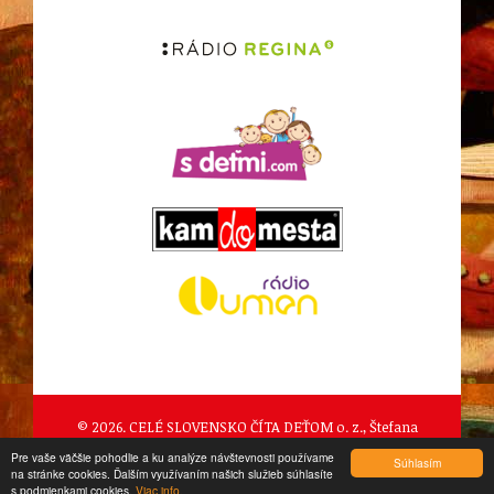
© 2026. CELÉ SLOVENSKO ČÍTA DEŤOM o. z., Štefana
Pilárika 989/2, Očová
Pre vaše väčšie pohodlie a ku analýze návštevnosti používame
Súhlasím
na stránke cookies. Ďalším využívaním našich služieb súhlasíte
created by
CTS Europe s.r.o.
s podmienkami cookies.
Viac info.