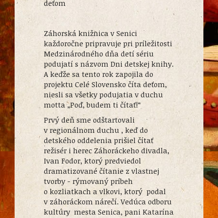
deťom
Záhorská knižnica v Senici
každoročne pripravuje pri príležitosti
Medzinárodného dňa detí sériu
podujatí s názvom Dni detskej knihy.
A keďže sa tento rok zapojila do
projektu Celé Slovensko číta deťom,
niesli sa všetky podujatia v duchu
motta „Poď, budem ti čítať!“
Prvý deň sme odštartovali
v regionálnom duchu , keď do
detského oddelenia prišiel čítať
režisér i herec Záhoráckeho divadla,
Ivan Fodor, ktorý predviedol
dramatizované čítanie z vlastnej
tvorby - rýmovaný príbeh
o kozliatkach a vlkovi, ktorý podal
v záhoráckom nárečí. Vedúca odboru
kultúry mesta Senica, pani Katarína