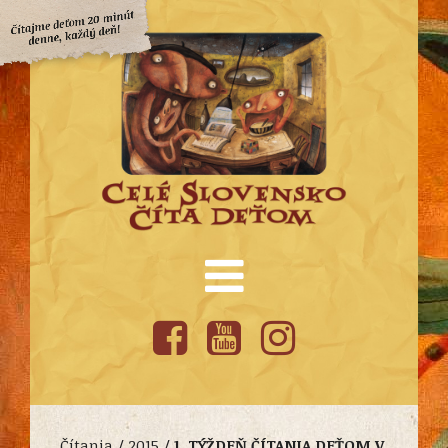
Čítania /
2015
/
1. TÝŽDEŇ ČÍTANIA DEŤOM V