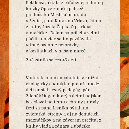
Poláková, čítala z obľúbenej rodinnej
knižky Opice z našej policeA
prednostka Mestského úradu
v Senici, pani Katarína Vrlová, čítala
z knihy Jozefa Čapka O psíčkovi
a mačičke. Deťom sa príbehy veľmi
páčili, najviac sa im pozdávala
vtipné podanie rozprávky
o kozliatkach v našom nárečí.
Zúčastnilo sa cca 45 detí
V utorok malo dopoludnie v knižnici
ekologický charakter, pretože medzi
deti prišiel lesný pedagóg, pán
Zdeněk Unger, ktorý s deťmi najskôr
besedoval na tému ochrany prírody.
Deti sa pána lesníka pýtali na
zvieratká, stromy a aj na domácich
maznáčikov a na záver im prečítal z
knihy Vlada Bednára Hubárske