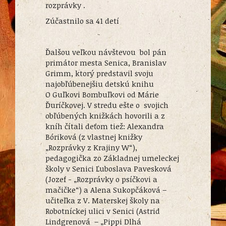
rozprávky .
Zúčastnilo sa 41 detí
Ďalšou veľkou návštevou bol pán
primátor mesta Senica, Branislav
Grimm, ktorý predstavil svoju
najobľúbenejšiu detskú knihu
O Guľkovi Bombuľkovi od Márie
Ďuríčkovej. V stredu ešte o svojich
obľúbených knižkách hovorili a z
kníh čítali deťom tiež: Alexandra
Bóriková (z vlastnej knižky
„Rozprávky z Krajiny W“),
pedagogička zo Základnej umeleckej
školy v Senici Ľuboslava Pavesková
(Jozef - „Rozprávky o psíčkovi a
mačičke“) a Alena Sukopčáková –
učiteľka z V. Materskej školy na
Robotníckej ulici v Senici (Astrid
Lindgrenová – „Pippi Dlhá