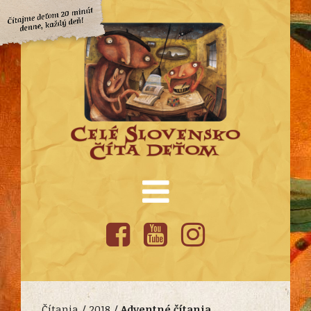
Čítania /
2018
/
Adventné čítania