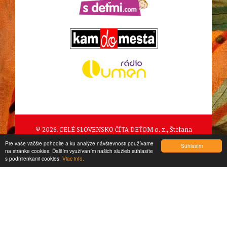
© 2026. CELÉ SLOVENSKO ČÍTA DEŤOM o. z., Štefana
Pilárika 989/2, Očová
Pre vaše väčšie pohodlie a ku analýze návštevnosti používame
Súhlasím
na stránke cookies. Ďalším využívaním našich služieb súhlasíte
created by
CTS Europe s.r.o.
s podmienkami cookies.
Viac info.