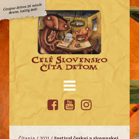
Čítania /
2021
/
Festival českej a slovenskej