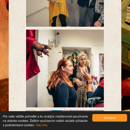
Pre vaše väčšie pohodlie a ku analýze návštevnosti používame
Súhlasím
na stránke cookies. Ďalším využívaním našich služieb súhlasíte
s podmienkami cookies.
Viac info.