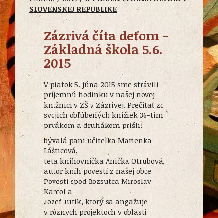
SLOVENSKEJ REPUBLIKE
Zázrivá číta deťom -
Základná škola 5.6.
2015
V piatok 5. júna 2015 sme strávili
príjemnú hodinku v našej novej
knižnici v ZŠ v Zázrivej. Prečítať zo
svojich obľúbených knižiek 36-tim
prvákom a druhákom prišli:
bývalá pani učiteľka Marienka
Lášticová,
teta knihovníčka Anička Otrubová,
autor kníh povestí z našej obce
Povesti spod Rozsutca Miroslav
Karcol a
Jozef Jurík, ktorý sa angažuje
v rôznych projektoch v oblasti