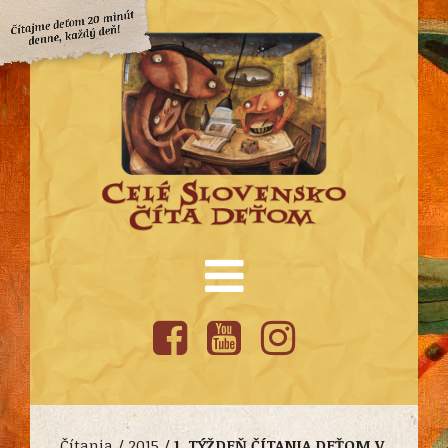
Čítania /
2015
/
1. TÝŽDEŇ ČÍTANIA DEŤOM V