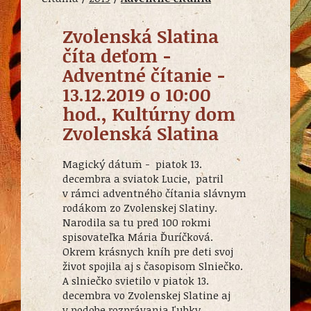
Zvolenská Slatina
číta deťom -
Adventné čítanie -
13.12.2019 o 10:00
hod., Kultúrny dom
Zvolenská Slatina
Magický dátum - piatok 13.
decembra a sviatok Lucie, patril
v rámci adventného čítania slávnym
rodákom zo Zvolenskej Slatiny.
Narodila sa tu pred 100 rokmi
spisovateľka Mária Ďuríčková.
Okrem krásnych kníh pre deti svoj
život spojila aj s časopisom Slniečko.
A slniečko svietilo v piatok 13.
decembra vo Zvolenskej Slatine aj
v podobe rozprávania Ľubky