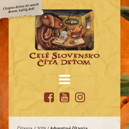
Čítania /
2019
/
Adventné čítania