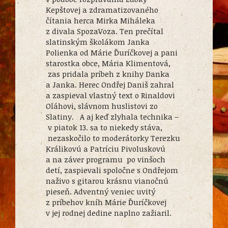
Kepštovej a zdramatizovaného
čítania herca Mirka Miháleka
z divala SpozaVoza. Ten prečítal
slatinským školákom Janka
Polienka od Márie Ďuríčkovej a pani
starostka obce, Mária Klimentová,
zas pridala príbeh z knihy Danka
a Janka. Herec Ondřej Daniš zahral
a zaspieval vlastný text o Rinaldovi
Oláhovi, slávnom huslistovi zo
Slatiny. A aj keď zlyhala technika –
v piatok 13. sa to niekedy stáva,
nezaskočilo to moderátorky Terezku
Králikovú a Patríciu Pivoluskovú
a na záver programu po vinšoch
detí, zaspievali spoločne s Ondřejom
naživo s gitarou krásnu vianočnú
pieseň. Adventný veniec uvitý
z príbehov kníh Márie Ďuríčkovej
v jej rodnej dedine naplno zažiaril.