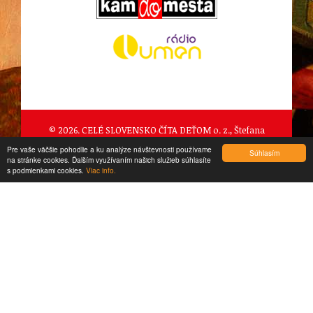
© 2026. CELÉ SLOVENSKO ČÍTA DEŤOM o. z., Štefana
Pilárika 989/2, Očová
Pre vaše väčšie pohodlie a ku analýze návštevnosti používame
Súhlasím
na stránke cookies. Ďalším využívaním našich služieb súhlasíte
created by
CTS Europe s.r.o.
s podmienkami cookies.
Viac info.